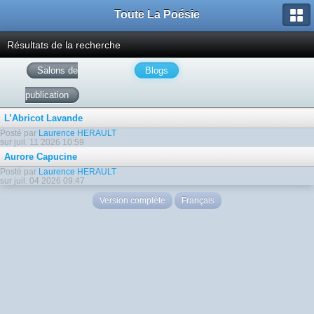
Toute La Poésie
Résultats de la recherche
Salons de
Blogs
publication
L’Abricot Lavande
Posté par
Laurence HERAULT
sur juil. 11 2026 10:59
Aurore Capucine
Posté par
Laurence HERAULT
sur juil. 04 2026 09:47
Version complète
Français