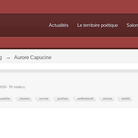
Actualités
Le territoire poétique
Salon
→
g
Aurore Capucine
2026 · 59 visite(s)
mandise
charme
saveur
parfum
authenticité
artisan
amitié