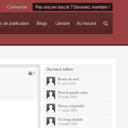
Connexion
Pas encore inscrit ? Devenez membre !
s de publication
Blogs
Librairie
Au hasard
Derniers billets
1
Route de nuit
01 août 2026
Pour la parole amie
25 juillet 2026
Prison corporelle
17 juillet 2026
Un long chemin
14 juillet 2026