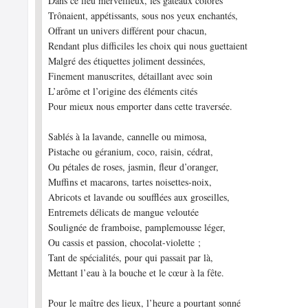
Dans ce lieu merveilleux, les gâteaux colorés
Trônaient, appétissants, sous nos yeux enchantés,
Offrant un univers différent pour chacun,
Rendant plus difficiles les choix qui nous guettaient
Malgré des étiquettes joliment dessinées,
Finement manuscrites, détaillant avec soin
L’arôme et l’origine des éléments cités
Pour mieux nous emporter dans cette traversée.
Sablés à la lavande, cannelle ou mimosa,
Pistache ou géranium, coco, raisin, cédrat,
Ou pétales de roses, jasmin, fleur d’oranger,
Muffins et macarons, tartes noisettes-noix,
Abricots et lavande ou soufflées aux groseilles,
Entremets délicats de mangue veloutée
Soulignée de framboise, pamplemousse léger,
Ou cassis et passion, chocolat-violette ;
Tant de spécialités, pour qui passait par là,
Mettant l’eau à la bouche et le cœur à la fête.
Pour le maître des lieux, l’heure a pourtant sonné