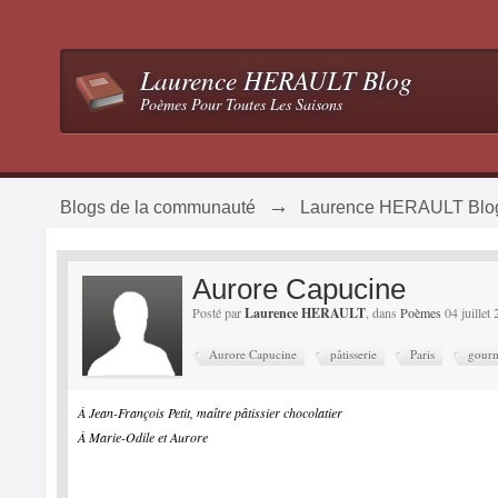
Laurence HERAULT Blog
Poèmes Pour Toutes Les Saisons
→
Blogs de la communauté
Laurence HERAULT Blo
Aurore Capucine
Posté par
Laurence HERAULT
, dans
Poèmes
04 juillet 
Aurore Capucine
pâtisserie
Paris
gour
À Jean-François Petit, maître pâtissier chocolatier
À Marie-Odile et Aurore