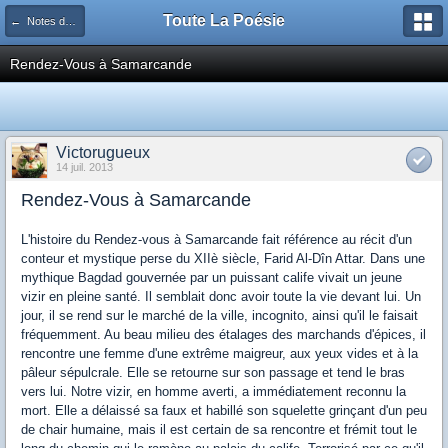
Toute La Poésie
← Notes de route des TLPsiens
Rendez-Vous à Samarcande
Victorugueux
14 juil. 2013
Rendez-Vous à Samarcande
L'histoire du Rendez-vous à Samarcande fait référence au récit d'un
conteur et mystique perse du XIIè siècle, Farid Al-Dîn Attar. Dans une
mythique Bagdad gouvernée par un puissant calife vivait un jeune
vizir en pleine santé. Il semblait donc avoir toute la vie devant lui. Un
jour, il se rend sur le marché de la ville, incognito, ainsi qu'il le faisait
fréquemment. Au beau milieu des étalages des marchands d'épices, il
rencontre une femme d'une extrême maigreur, aux yeux vides et à la
pâleur sépulcrale. Elle se retourne sur son passage et tend le bras
vers lui. Notre vizir, en homme averti, a immédiatement reconnu la
mort. Elle a délaissé sa faux et habillé son squelette grinçant d'un peu
de chair humaine, mais il est certain de sa rencontre et frémit tout le