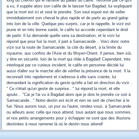
long du chemin qui le ramène au palais du calife. Terrorisé par ce qu'il
a vu, il supplie alors son calife de le laisser fuir Bagdad, lui expliquant
que la mort est ici et veut le prendre. Son seul espoir est de seller
immédiatement son cheval le plus rapide et de partir au grand galop
très loin de la ville. Quelque peu surpris, car je le rappelle, le vizir est
jeune et en très bonne santé, le calife lui accorde cependant le droit
de partir. Il lui demande quelle sera sa destination, et le vizir lui
répond que pour fuir la mort, il part à Samarcande... Voici donc notre
vizir sur la route de Samarcande, la cité du désert, à la limite du
royaume, aux confins de l'Asie et du Moyen-Orient. Il pense, bien sûr,
y être en sécurité, loin de la mort qui rôde à Bagdad! Cependant, très
interloqué par ce curieux incident, le calife en personne décide lui
aussi d'aller sur le marché afin de vérifier la présence de la mort. Il la
reconnaît très rapidement et s'adresse à elle sans crainte, lui
demandant la signification du geste qu'elle a fait en direction du vizir...
" Ce n'était qu'un geste de surprise..." lui répond la mort, et elle
ajoute... "Car je l'ai vu à Bagdad alors que je dois le prendre ce soir à
Samarcande..." Notre destin est écrit et rien ne sert de chercher à le
fuir. Nous aurons tous, un jour ou l'autre, rendez-vous, à Samarcande
ou ailleurs avec celle qui nous attend, tous autant que nous sommes,
et nos petits arrangements pour y échapper ne sont que des illusions
destinées à nous ramener là où le destin nous attend!