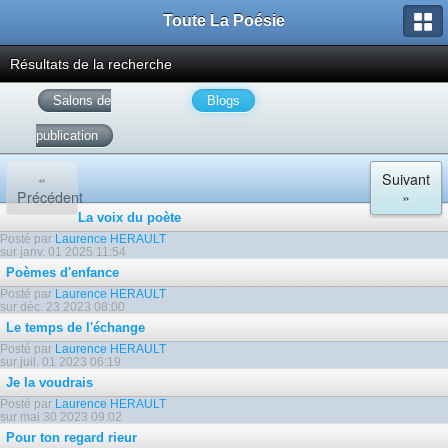
Toute La Poésie
Résultats de la recherche
Salons de
Blogs
publication
«
Suivant
Précédent
»
La voix du poète
Posté par
Laurence HERAULT
sur janv. 01 2025 11:54
Poèmes d'enfance
Posté par
Laurence HERAULT
sur déc. 23 2023 08:00
Le temps de l'échange
Posté par
Laurence HERAULT
sur juil. 01 2023 06:19
Je la voudrais
Posté par
Laurence HERAULT
sur mai 30 2023 09:02
Pour ton regard rieur