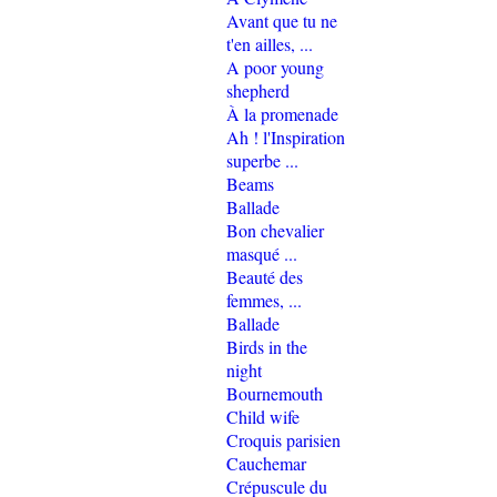
Avant que tu ne
t'en ailles, ...
A poor young
shepherd
À la promenade
Ah ! l'Inspiration
superbe ...
Beams
Ballade
Bon chevalier
masqué ...
Beauté des
femmes, ...
Ballade
Birds in the
night
Bournemouth
Child wife
Croquis parisien
Cauchemar
Crépuscule du