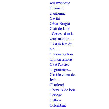
soir mystique
Chanson
d'automne
Çavitri
César Borgia
Clair de lune
- Certes, si tu le
veux mériter ...
C'est la fête du
blé, ...
Circonspection
Crimen amoris
C'est l'extase
langoureuse...
C'est le chien de
Jean ...
Charleroi
Chevaux de bois
Cortège
Cythère
Colombine