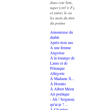
dans cete liste,
taper (ctrl + F),
et entrez le ou
les mots du titre
du poème
Amoureuse du
diable
Après trois ans
À une femme
Angoisse
À la louange de
Laure et de
Pétrarque
Allégorie
À Madame X...
À Horatio
À Albert Mérat
Art poétique
- Ah ! Seigneur,
qu'ai-je ? ...
À Clymène